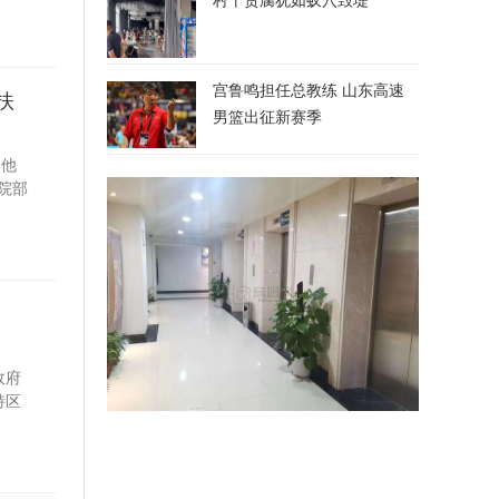
宫鲁鸣担任总教练 山东高速
扶
男篮出征新赛季
。他
院部
政府
特区