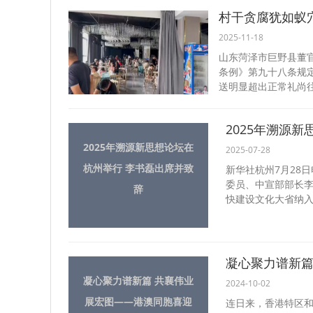
村干贪腐犹如蚁
2025-11-18
山东菏泽市巨野县董官
条例》第九十八条规
送明显超出正常礼尚往
2025年溯源
2025年溯源新思想论坛在
2025-07-28
杭州举行 李书磊出席并致
新华社杭州7月28
委员、中宣部部长
辞
快建设文化大省纳入“
凝心聚力谱新篇
凝心聚力谱新篇 共襄伟业
2024-10-02
展宏图——港澳同胞喜迎
连日来，香港特区