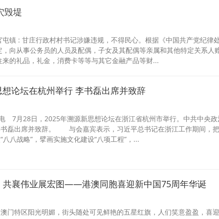
穴毁堤
屯镇 : 甘庄行政村村书记涉嫌违规，不得民心。根据《中国共产党纪律
定，向从事公务员的人员及配偶，子女及其配偶等亲属和其他特定关系人
来的礼品，礼金，消费卡等等与其它金融产品等财...
新思想论坛在杭州举行 李书磊出席并致辞
日电 7月28日，2025年溯源新思想论坛在浙江省杭州市举行。中共中央政
李书磊出席并致辞。 与会嘉宾表示，习近平总书记在浙江工作期间，
八八战略”，擘画实施文化建设“八项工程”，...
 共襄伟业展宏图——港澳同胞喜迎新中国75周年华诞
和澳门特区阳光明媚，街头随处可见鲜艳的五星红旗，人们笑意盈盈，喜