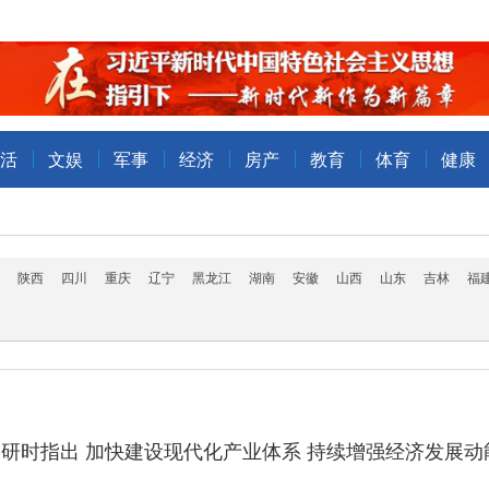
活
文娱
军事
经济
房产
教育
体育
健康
陕西
四川
重庆
辽宁
黑龙江
湖南
安徽
山西
山东
吉林
福
研时指出 加快建设现代化产业体系 持续增强经济发展动