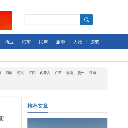
商业
汽车
民声
旅游
人物
游戏
建
河南
河北
江西
内蒙古
广西
海南
贵州
云南
推荐文章
能