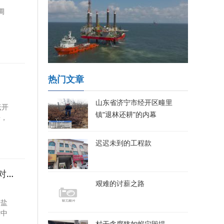
调
中
热门文章
山东省济宁市经开区疃里
坛开
镇“退林还耕”的内幕
来，
迟迟未到的工程款
张国清在青海调研时强调 高质量推进盐湖产业基地建设 着力提高防范应对自然灾害能力
艰难的讨薪之路
研盐
党中
村干贪腐犹如蚁穴毁堤