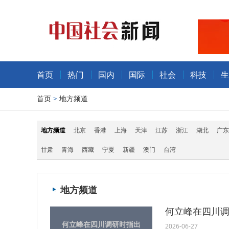
首页
热门
国内
国际
社会
科技
生
首页
>
地方频道
地方频道
北京
香港
上海
天津
江苏
浙江
湖北
广东
甘肃
青海
西藏
宁夏
新疆
澳门
台湾
地方频道
何立峰在四川调
何立峰在四川调研时指出
2026-06-27