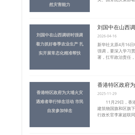
然灾害能力
刘国中在山西调
刘国中在山西调研时强调
2026-04-16
着力抓好春季农业生产 扎
新华社太原4月16
强调，要深入学习贯
实开展常态化精准帮扶
署，扛牢政治责任，
香港特区政府为
香港特区政府为大埔火灾
2025-11-29
遇难者举行悼念活动 市民
11月29日，香
建筑物国旗和区旗下
自发参加悼念
行政长官李家超联同