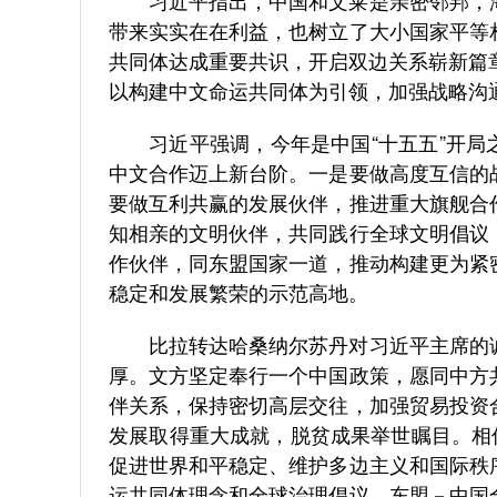
习近平指出，中国和文莱是亲密邻邦，海
带来实实在在利益，也树立了大小国家平等
共同体达成重要共识，开启双边关系崭新篇
以构建中文命运共同体为引领，加强战略沟
习近平强调，今年是中国“十五五”开局之年
中文合作迈上新台阶。一是要做高度互信的
要做互利共赢的发展伙伴，推进重大旗舰合
知相亲的文明伙伴，共同践行全球文明倡议
作伙伴，同东盟国家一道，推动构建更为紧
稳定和发展繁荣的示范高地。
比拉转达哈桑纳尔苏丹对习近平主席的诚
厚。文方坚定奉行一个中国政策，愿同中方
伴关系，保持密切高层交往，加强贸易投资
发展取得重大成就，脱贫成果举世瞩目。相
促进世界和平稳定、维护多边主义和国际秩
运共同体理念和全球治理倡议。东盟－中国