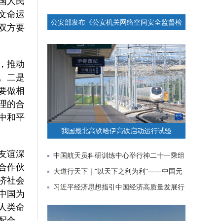
国人民
文命运
公安部发布《公安机关网络空间安全监督检
双方要
查办法》
，推动
。二是
要做相
理的合
中和平
我国最北高铁哈伊高铁启动运行试验
友谊深
中国航天员科研训练中心举行神二十一乘组
合作伙
与记者见面会
大道行天下｜“以天下之利为利”——中国元
济社会
首外交的世界情怀与大
习近平经济思想指引中国经济高质量发展行
中国为
稳致远
人类命
配合，