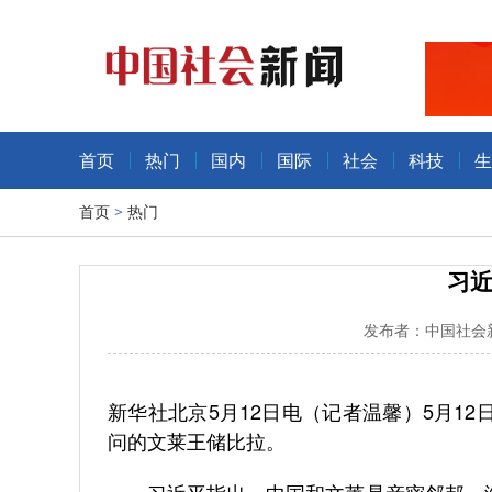
首页
热门
国内
国际
社会
科技
生
首页
>
热门
习
发布者：中国社会新
新华社北京5月12日电（记者温馨）5月1
问的文莱王储比拉。