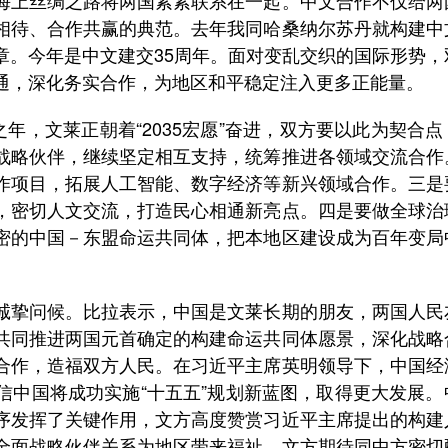
上丝绸之路将两国紧紧联系在一起。中文合作不仅给两
相待、合作共赢的典范。去年我同哈桑纳尔苏丹就构建中
章。今年是中文建交35周年。面对变乱交织的国际形势，
通，深化务实合作，为地区和平稳定注入更多正能量。
，文莱正朝着“2035宏愿”奋进，双方要以此为契合点
战略伙伴，继续坚定相互支持，统筹推进各领域交流合作
作项目，拓展人工智能、数字经济等新兴领域合作。三是
，密切人文交流，打造民心相通新亮点。四是要做全球治
密的中国－东盟命运共同体，把本地区建设成为百年变局
挚问候。比拉表示，中国是文莱长期的朋友，两国人民
共同推进两国元首确定的构建命运共同体愿景，深化战略
合作，造福双方人民。在习近平主席英明领导下，中国经
信中国将成功实施“十五五”规划新蓝图，取得更大发展。
序发挥了关键作用，文方高度赞赏习近平主席提出的构建
全面战略伙伴关系为地区带来福祉，文方期待同中方密切