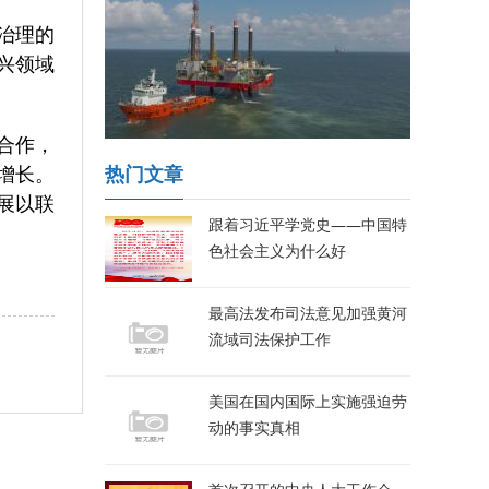
治理的
兴领域
合作，
增长。
热门文章
展以联
跟着习近平学党史——中国特
色社会主义为什么好
最高法发布司法意见加强黄河
流域司法保护工作
美国在国内国际上实施强迫劳
动的事实真相