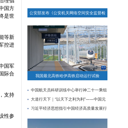
治理倡
中国方
公安部发布《公安机关网络空间安全监督检
终是世
查办法》
能等新
军控进
中国军
国际合
我国最北高铁哈伊高铁启动运行试验
中国航天员科研训练中心举行神二十一乘组
，支持
与记者见面会
大道行天下｜“以天下之利为利”——中国元
首外交的世界情怀与大
习近平经济思想指引中国经济高质量发展行
设性参
稳致远
。