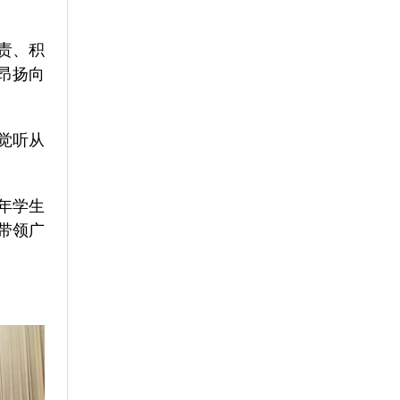
责、积
昂扬向
觉听从
年学生
带领广