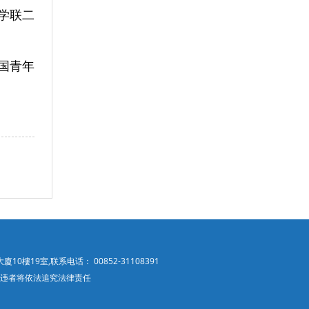
学联二
国青年
樓19室,联系电话： 00852-31108391
立镜像，违者将依法追究法律责任