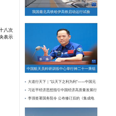
我国最北高铁哈伊高铁启动运行试验
十八次
央表示
中国航天员科研训练中心举行神二十一乘组
与记者见面会
大道行天下｜“以天下之利为利”——中国元
首外交的世界情怀与大
习近平经济思想指引中国经济高质量发展行
稳致远
李强签署国务院令 公布修订后的《集成电
路布图设计保护条例》