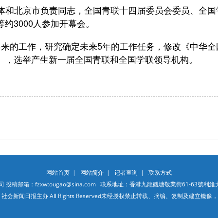
和北京市负责同志，全国青联十四届委员会委员、全国
约3000人参加开幕会。
来的工作，研究确定未来5年的工作任务，修改《中华全
》，选举产生新一届全国青联和全国学联领导机构。
网站首页
|
网站简介
|
记者查询
|
联系方式
箱：fzxwtougao@sina.com 联系地址：香港九龍觀塘敬業街61-63號利維大廈10
090 社会新闻日报主办 All Rights Reserved未经授权禁止转载、摘编、复制及建