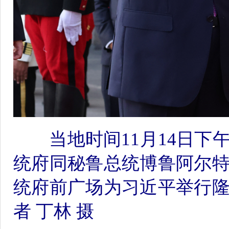
当地时间11月14日下
统府同秘鲁总统博鲁阿尔
统府前广场为习近平举行
者 丁林 摄