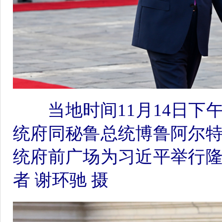
当地时间11月14日下
统府同秘鲁总统博鲁阿尔
统府前广场为习近平举行
者 谢环驰 摄