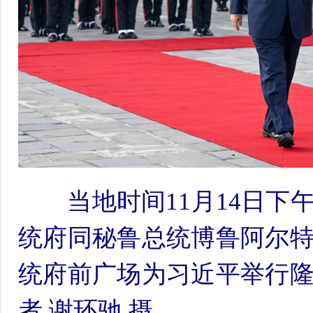
当地时间11月14日
统府同秘鲁总统博鲁阿尔
统府前广场为习近平举行
者 谢环驰 摄